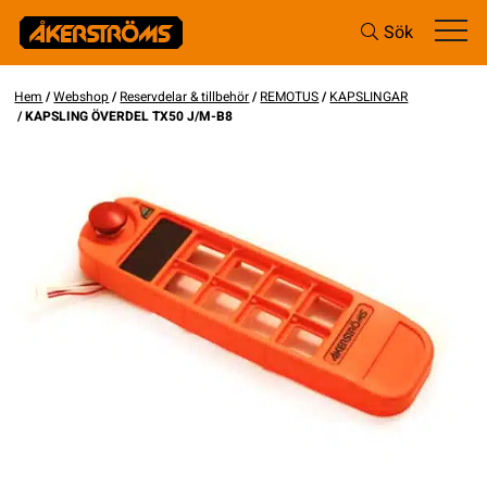
Sök
Hem
/
Webshop
/
Reservdelar & tillbehör
/
REMOTUS
/
KAPSLINGAR
/ KAPSLING ÖVERDEL TX50 J/M-B8