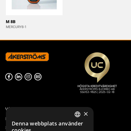
M 8B
MERCURY8-1
Våra radiostyrningar – översikt
×
Remotus
Denna webbplats använder
SWEDISH
Sesam
cookies