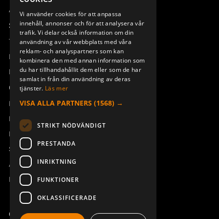
ENGLISH
Access_Ctrl
Vi använder cookies för att anpassa
innehåll, annonser och för att analysera vår
DEUTSCH
Support
trafik. Vi delar också information om din
Teknisk support
användning av vår webbplats med våra
reklam- och analyspartners som kan
Boka service
kombinera den med annan information som
du har tillhandahållit dem eller som de har
Manualer och videoinstruktioner
samlat in från din användning av deras
Om Åkerströms
tjänster.
Läs mer
VISA ALLA PARTNERS
(1568) →
Kontakt
Nyheter
STRIKT NÖDVÄNDIGT
Pressrum
PRESTANDA
Säkerhet och direktiv
INRIKTNING
Allmänna villkor
REACH
FUNKTIONER
OKLASSIFICERADE
Copyright ©2026 Åkerströms. All rights reserved.