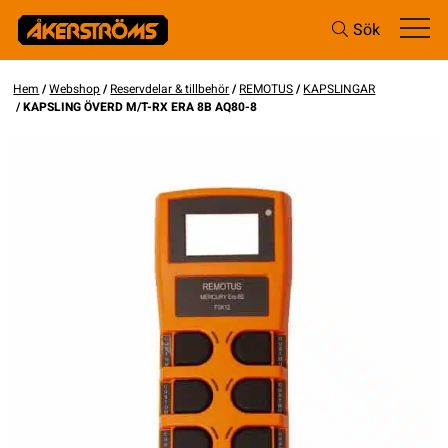
Sök
Hem
/
Webshop
/
Reservdelar & tillbehör
/
REMOTUS
/
KAPSLINGAR
/ KAPSLING ÖVERD M/T-RX ERA 8B AQ80-8