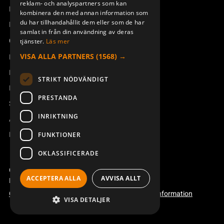
reklam- och analyspartners som kan
Boka service
kombinera den med annan information som
du har tillhandahållit dem eller som de har
Manualer och videoinstruktioner
samlat in från din användning av deras
Om Åkerströms
tjänster.
Läs mer
VISA ALLA PARTNERS
(1568) →
Kontakt
Nyheter
STRIKT NÖDVÄNDIGT
Pressrum
PRESTANDA
Säkerhet och direktiv
INRIKTNING
Allmänna villkor
REACH
FUNKTIONER
OKLASSIFICERADE
Copyright ©2026 Åkerströms. All rights reserved.
ACCEPTERA ALLA
AVVISA ALLT
Björbovägen 143, 786 97 Björbo.
Code of conduct
Integritetspolicy
Webbplatsinformation
VISA DETALJER