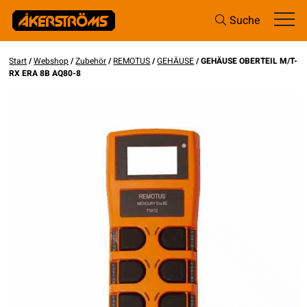
Suche
Start
/
Webshop
/
Zubehör
/
REMOTUS
/
GEHÄUSE
/ GEHÄUSE OBERTEIL M/T-
RX ERA 8B AQ80-8