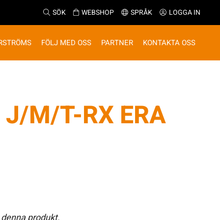
SÖK
WEBSHOP
SPRÅK
LOGGA IN
RSTRÖMS
FÖLJ MED OSS
PARTNER
KONTAKTA OSS
J/M/T-RX ERA
 denna produkt.