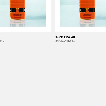
B
T-RX ERA 4B
31e
454dee67b13a