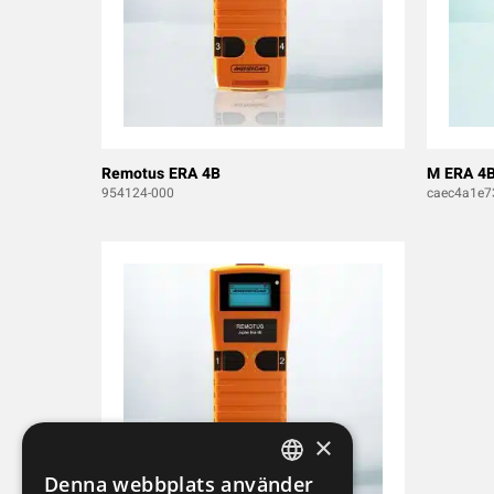
Remotus ERA 4B
M ERA 4
954124-000
caec4a1e7
×
Denna webbplats använder
SWEDISH