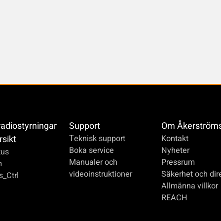
radiostyrningar
Support
Om Åkerström
rsikt
Teknisk support
Kontakt
Boka service
Nyheter
us
Manualer och
Pressrum
m
videoinstruktioner
Säkerhet och dire
_Ctrl
Allmänna villkor
REACH