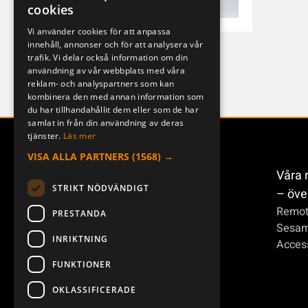
cookies
ENGLISH
Vi använder cookies för att anpassa
innehåll, annonser och för att analysera vår
DEUTSCH
J ERA 4B
trafik. Vi delar också information om din
954124-000-1
användning av vår webbplats med våra
reklam- och analyspartners som kan
kombinera den med annan information som
du har tillhandahållit dem eller som de har
samlat in från din användning av deras
tjänster.
Läs mer
VISA ALLA PARTNERS
(1568) →
Våra 
STRIKT NÖDVÄNDIGT
– öve
Remot
PRESTANDA
Sesa
INRIKTNING
Access
FUNKTIONER
OKLASSIFICERADE