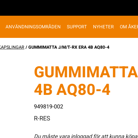
ANVÄNDNINGSOMRÅDEN
SUPPORT
NYHETER
OM ÅKE
KAPSLINGAR
/ GUMMIMATTA J/M/T-RX ERA 4B AQ80-4
GUMMIMATTA 
4B AQ80-4
949819-002
R-RES
Du måste vara inloggad för att kunna köpa