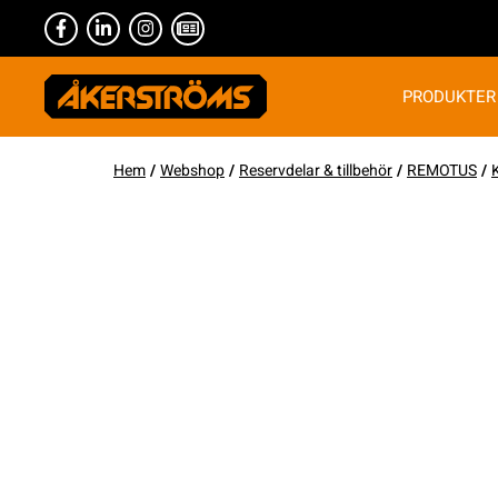
PRODUKTER
Hem
/
Webshop
/
Reservdelar & tillbehör
/
REMOTUS
/