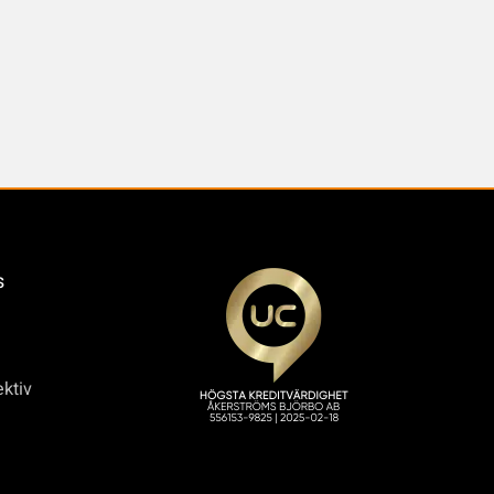
s
ktiv