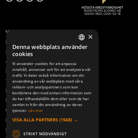
Våra radiostyrningar – översikt
×
Remotus
Denna webbplats använder
SWEDISH
Sesam
cookies
ENGLISH
Access_Ctrl
Vi använder cookies för att anpassa
innehåll, annonser och för att analysera vår
DEUTSCH
Support
trafik. Vi delar också information om din
Teknisk support
användning av vår webbplats med våra
reklam- och analyspartners som kan
Boka service
kombinera den med annan information som
du har tillhandahållit dem eller som de har
Manualer och videoinstruktioner
samlat in från din användning av deras
Om Åkerströms
tjänster.
Läs mer
VISA ALLA PARTNERS
(1568) →
Kontakt
Nyheter
STRIKT NÖDVÄNDIGT