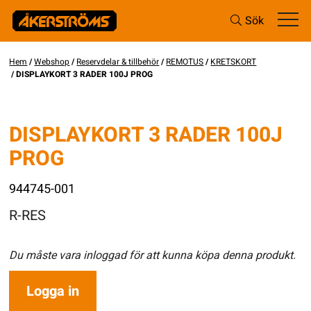
Sök
Hem
/
Webshop
/
Reservdelar & tillbehör
/
REMOTUS
/
KRETSKORT
/ DISPLAYKORT 3 RADER 100J PROG
DISPLAYKORT 3 RADER 100J
PROG
944745-001
R-RES
Du måste vara inloggad för att kunna köpa denna produkt.
Logga in