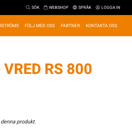
SÖK
WEBSHOP
SPRÅK
LOGGA IN
RSTRÖMS
FÖLJ MED OSS
PARTNER
KONTAKTA OSS
 VRED RS 800
 denna produkt.