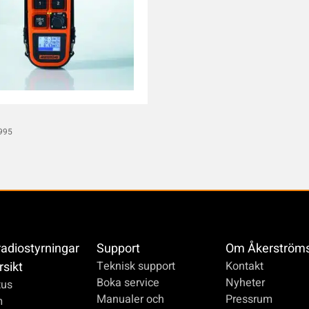
995
radiostyrningar
Support
Om Åkerström
rsikt
Teknisk support
Kontakt
Boka service
Nyheter
us
Manualer och
Pressrum
m