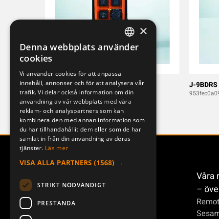
×
Denna webbplats använder
SWEDISH
cookies
ENGLISH
Vi använder cookies för att anpassa
innehåll, annonser och för att analysera vår
DEUTSCH
J-9BRS
J-9BDRS
trafik. Vi delar också information om din
d30ae3e33ac0
953fec0a0
användning av vår webbplats med våra
reklam- och analyspartners som kan
kombinera den med annan information som
du har tillhandahållit dem eller som de har
samlat in från din användning av deras
tjänster.
Läs mer
VISA ALLA PARTNERS
(1568) →
Våra 
STRIKT NÖDVÄNDIGT
– öve
Remot
PRESTANDA
Sesa