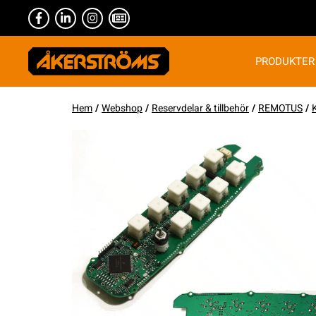
PRODUKTER
Hem
/
Webshop
/
Reservdelar & tillbehör
/
REMOTUS
/