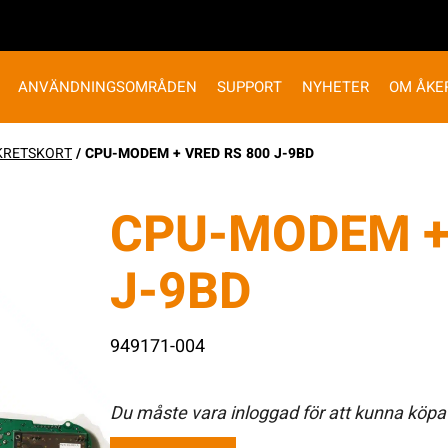
ANVÄNDNINGSOMRÅDEN
SUPPORT
NYHETER
OM ÅKE
KRETSKORT
/ CPU-MODEM + VRED RS 800 J-9BD
CPU-MODEM +
J-9BD
949171-004
Du måste vara inloggad för att kunna köpa