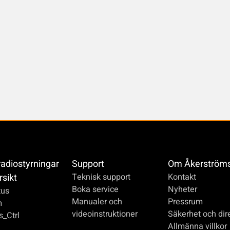
radiostyrningar
Support
Om Åkerström
rsikt
Teknisk support
Kontakt
Boka service
Nyheter
us
Manualer och
Pressrum
m
videoinstruktioner
Säkerhet och dire
_Ctrl
Allmänna villkor