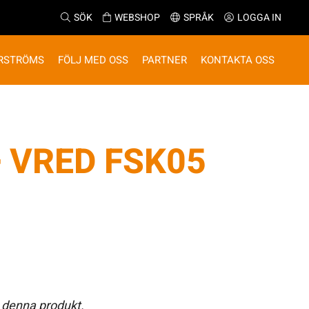
SÖK
WEBSHOP
SPRÅK
LOGGA IN
RSTRÖMS
FÖLJ MED OSS
PARTNER
KONTAKTA OSS
 VRED FSK05
 denna produkt.