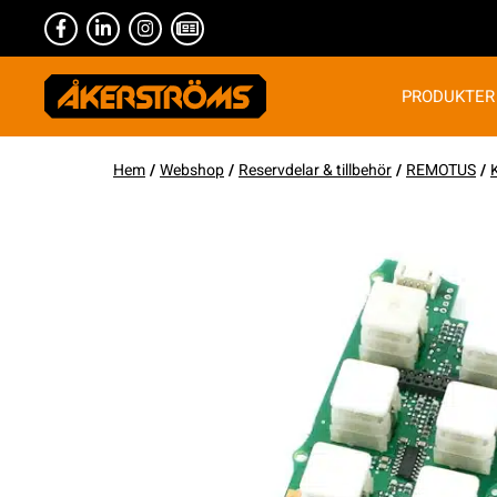
PRODUKTER
Hem
/
Webshop
/
Reservdelar & tillbehör
/
REMOTUS
/