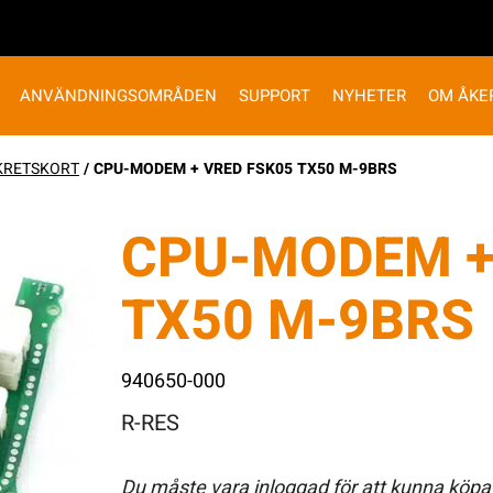
ANVÄNDNINGSOMRÅDEN
SUPPORT
NYHETER
OM ÅKE
KRETSKORT
/ CPU-MODEM + VRED FSK05 TX50 M-9BRS
CPU-MODEM +
TX50 M-9BRS
940650-000
R-RES
Du måste vara inloggad för att kunna köpa