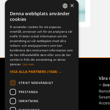
×
Denna webbplats använder
SWEDISH
cookies
ENGLISH
Vi använder cookies för att anpassa
innehåll, annonser och för att analysera vår
DEUTSCH
M-B9 RS
trafik. Vi delar också information om din
0d3b289262cb
användning av vår webbplats med våra
reklam- och analyspartners som kan
kombinera den med annan information som
du har tillhandahållit dem eller som de har
samlat in från din användning av deras
tjänster.
Läs mer
VISA ALLA PARTNERS
(1568) →
Våra 
STRIKT NÖDVÄNDIGT
– öve
Remot
PRESTANDA
Sesa
INRIKTNING
Access