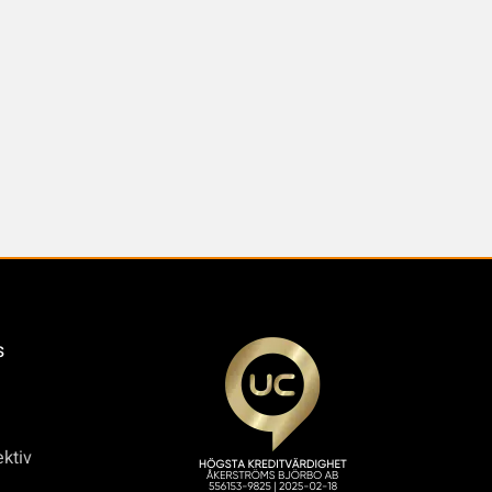
s
ktiv