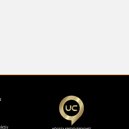
s
ktiv