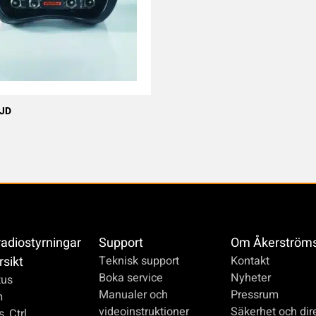
0JD
radiostyrningar
Support
Om Åkerström
rsikt
Teknisk support
Kontakt
Boka service
Nyheter
us
Manualer och
Pressrum
m
videoinstruktioner
Säkerhet och dire
_Ctrl