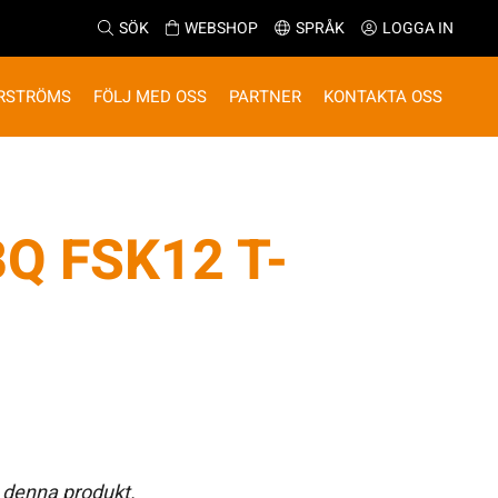
SÖK
WEBSHOP
SPRÅK
LOGGA IN
RSTRÖMS
FÖLJ MED OSS
PARTNER
KONTAKTA OSS
Q FSK12 T-
 denna produkt.