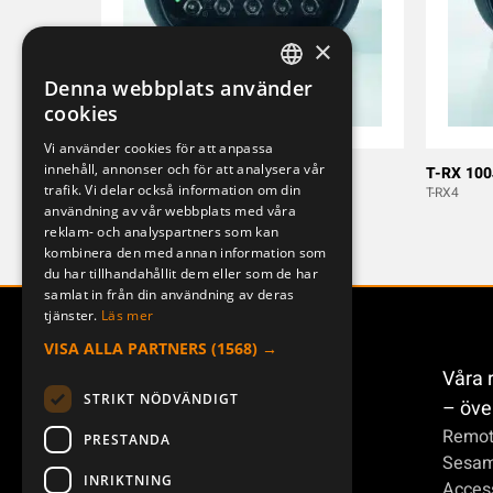
×
Denna webbplats använder
SWEDISH
cookies
ENGLISH
Vi använder cookies för att anpassa
innehåll, annonser och för att analysera vår
DEUTSCH
T-RX 100J
T-RX 10
trafik. Vi delar också information om din
T-RX13
T-RX4
användning av vår webbplats med våra
reklam- och analyspartners som kan
kombinera den med annan information som
du har tillhandahållit dem eller som de har
samlat in från din användning av deras
tjänster.
Läs mer
VISA ALLA PARTNERS
(1568) →
Våra 
STRIKT NÖDVÄNDIGT
– öve
Remot
PRESTANDA
Sesa
INRIKTNING
Access