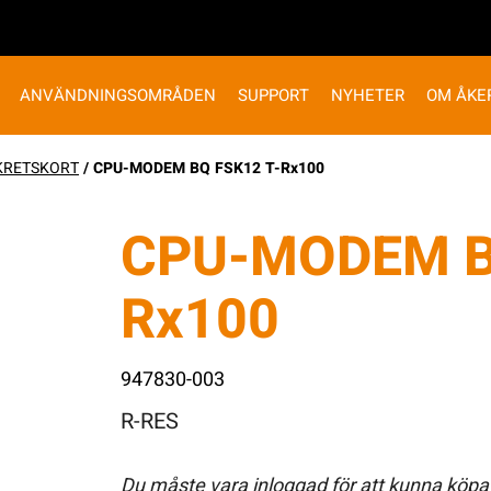
ANVÄNDNINGSOMRÅDEN
SUPPORT
NYHETER
OM ÅKE
KRETSKORT
/ CPU-MODEM BQ FSK12 T-Rx100
CPU-MODEM B
Rx100
947830-003
R-RES
Du måste vara inloggad för att kunna köpa