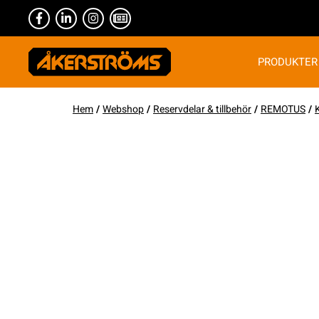
PRODUKTER
Hem
/
Webshop
/
Reservdelar & tillbehör
/
REMOTUS
/