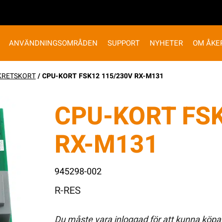
ANVÄNDNINGSOMRÅDEN
SUPPORT
NYHETER
OM ÅKE
KRETSKORT
/ CPU-KORT FSK12 115/230V RX-M131
CPU-KORT FSK
RX-M131
945298-002
R-RES
Du måste vara inloggad för att kunna köpa