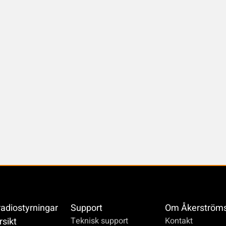
radiostyrningar
Support
Om Åkerström
rsikt
Teknisk support
Kontakt