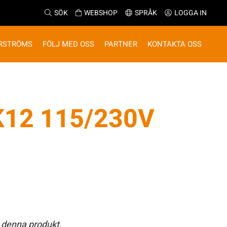
SÖK
WEBSHOP
SPRÅK
LOGGA IN
RSTRÖMS
FÖLJ MED OSS
PARTNER
KONTAKTA OSS
12 115/230V
 denna produkt.