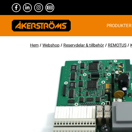
PRODUKTER
Hem
/
Webshop
/
Reservdelar & tillbehör
/
REMOTUS
/