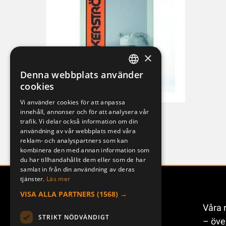
×
Denna webbplats använder
SWEDISH
cookies
ENGLISH
Vi använder cookies för att anpassa
innehåll, annonser och för att analysera vår
DEUTSCH
M-RX131
trafik. Vi delar också information om din
28f760be88bf
användning av vår webbplats med våra
reklam- och analyspartners som kan
kombinera den med annan information som
du har tillhandahållit dem eller som de har
samlat in från din användning av deras
tjänster.
Läs mer
VISA ALLA PARTNERS
(1568) →
Våra 
STRIKT NÖDVÄNDIGT
– öve