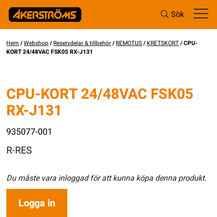
Sök
Hem
/
Webshop
/
Reservdelar & tillbehör
/
REMOTUS
/
KRETSKORT
/ CPU-
KORT 24/48VAC FSK05 RX-J131
CPU-KORT 24/48VAC FSK05
RX-J131
935077-001
R-RES
Du måste vara inloggad för att kunna köpa denna produkt.
Logga in