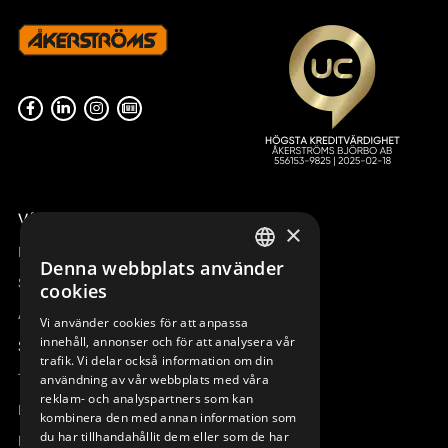
Våra radiostyrningar – översikt
×
Remotus
Denna webbplats använder
SWEDISH
Sesam
cookies
ENGLISH
Access_Ctrl
Vi använder cookies för att anpassa
innehåll, annonser och för att analysera vår
DEUTSCH
Support
trafik. Vi delar också information om din
Teknisk support
användning av vår webbplats med våra
reklam- och analyspartners som kan
Boka service
kombinera den med annan information som
du har tillhandahållit dem eller som de har
Manualer och videoinstruktioner