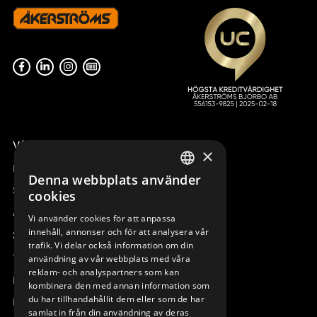
Våra radiostyrningar – översikt
×
Remotus
Denna webbplats använder
SWEDISH
Sesam
cookies
ENGLISH
Access_Ctrl
Vi använder cookies för att anpassa
innehåll, annonser och för att analysera vår
DEUTSCH
Support
trafik. Vi delar också information om din
Teknisk support
användning av vår webbplats med våra
reklam- och analyspartners som kan
Boka service
kombinera den med annan information som
du har tillhandahållit dem eller som de har
Manualer och videoinstruktioner
samlat in från din användning av deras