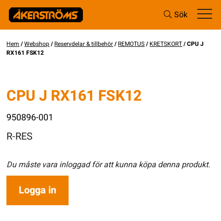
Sök
Hem
/
Webshop
/
Reservdelar & tillbehör
/
REMOTUS
/
KRETSKORT
/ CPU J
RX161 FSK12
CPU J RX161 FSK12
950896-001
R-RES
Du måste vara inloggad för att kunna köpa denna produkt.
Logga in