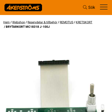
Sök
Hem
/
Webshop
/
Reservdelar & tillbehör
/
REMOTUS
/
KRETSKORT
/ BRYTARKORT MC18318 J-100J