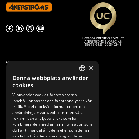
Våra radiostyrningar – översikt
×
Remotus
Denna webbplats använder
SWEDISH
Sesam
cookies
ENGLISH
Access_Ctrl
Vi använder cookies för att anpassa
innehåll, annonser och för att analysera vår
DEUTSCH
Support
trafik. Vi delar också information om din
Teknisk support
användning av vår webbplats med våra
reklam- och analyspartners som kan
Boka service
kombinera den med annan information som
du har tillhandahållit dem eller som de har
Manualer och videoinstruktioner
samlat in från din användning av deras