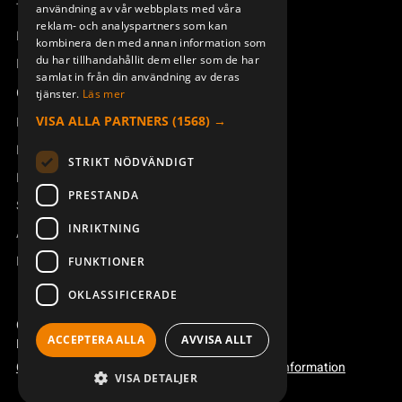
Teknisk support
användning av vår webbplats med våra
reklam- och analyspartners som kan
Boka service
kombinera den med annan information som
du har tillhandahållit dem eller som de har
Manualer och videoinstruktioner
samlat in från din användning av deras
Om Åkerströms
tjänster.
Läs mer
VISA ALLA PARTNERS
(1568) →
Kontakt
Nyheter
STRIKT NÖDVÄNDIGT
Pressrum
PRESTANDA
Säkerhet och direktiv
INRIKTNING
Allmänna villkor
REACH
FUNKTIONER
OKLASSIFICERADE
Copyright ©2026 Åkerströms. All rights reserved.
ACCEPTERA ALLA
AVVISA ALLT
Björbovägen 143, 786 97 Björbo.
Code of conduct
Integritetspolicy
Webbplatsinformation
VISA DETALJER