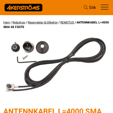
Sök
Hem
/
Webshop
/
Reservdelar & tillbehör
/
REMOTUS
/ ANTENNKABEL L=4000
SMA SX FÄSTE
ANTENNKABEL L=4000 SMA