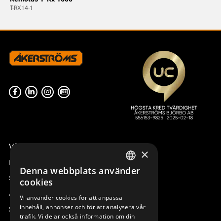
T-RX14-1
Våra radiostyrningar – översikt
×
Remotus
Denna webbplats använder
SWEDISH
Sesam
cookies
ENGLISH
Access_Ctrl
Vi använder cookies för att anpassa
innehåll, annonser och för att analysera vår
DEUTSCH
Support
trafik. Vi delar också information om din