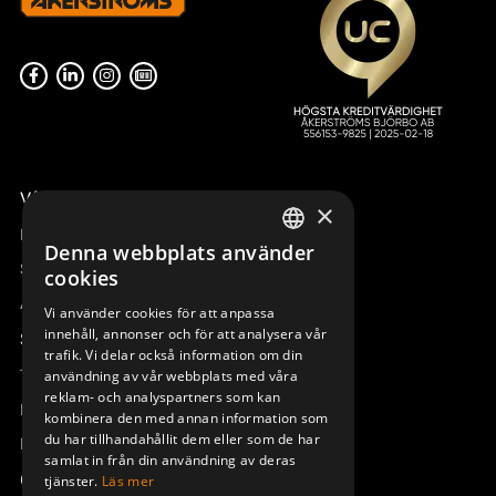
Våra radiostyrningar – översikt
×
Remotus
Denna webbplats använder
SWEDISH
Sesam
cookies
ENGLISH
Access_Ctrl
Vi använder cookies för att anpassa
innehåll, annonser och för att analysera vår
DEUTSCH
Support
trafik. Vi delar också information om din
Teknisk support
användning av vår webbplats med våra
reklam- och analyspartners som kan
Boka service
kombinera den med annan information som
du har tillhandahållit dem eller som de har
Manualer och videoinstruktioner
samlat in från din användning av deras
Om Åkerströms
tjänster.
Läs mer