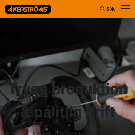
Sök
Trygg produktion
& pålitlig drift