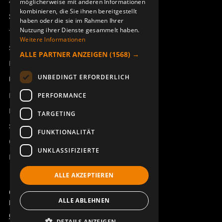
Access_Ctrl
möglicherweise mit anderen Informationen
kombinieren, die Sie ihnen bereitgestellt
Support
haben oder die sie im Rahmen Ihrer
Nutzung ihrer Dienste gesammelt haben.
Technischer Support
Weitere Informationen
ABDDECKKAPPE FÜR
JOYSTICK TASTE 37°
Service buchen
ALLE PARTNER ANZEIGEN
(1568) →
DREHKNOPF OKW
929198-000
Handbücher und Videoanleitungen
940706-000
UNBEDINGT ERFORDERLICH
Über Åkerströms
Kontakt
PERFORMANCE
Neuigkeiten
TARGETING
Sicherheit und Richtlinien
FUNKTIONALITÄT
Geschäftsbedingungen
UNKLASSIFIZIERTE
REACH
ALLE AKZEPTIEREN
JOYSTICK TASTE 30° J/M
DREHSCHALTER SW 151003
Copyright ©2026 Åkerströms. All rights reserved.
ERA100J
ALLE ABLEHNEN
821617-000
Björbovägen 143, 786 97 Björbo.
950451-000
Code of Conduct
Datenschutzerklärung
DETAILS ANZEIGEN