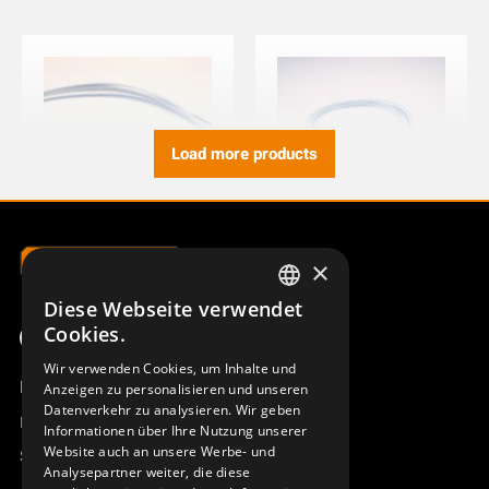
Load more products
×
ANSCHLUSSKABEL 6-P B/V
ANSCHLUSSKABEL M ERA 6-
M ERA100
P B/V100J
Diese Webseite verwendet
951743-006
951756-006
SWEDISH
Cookies.
ENGLISH
Wir verwenden Cookies, um Inhalte und
Produktübersicht
Anzeigen zu personalisieren und unseren
DEUTSCH
Datenverkehr zu analysieren. Wir geben
Remotus
Informationen über Ihre Nutzung unserer
Website auch an unsere Werbe- und
Sesam
Analysepartner weiter, die diese