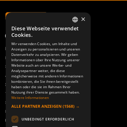
×
Diese Webseite verwendet
SWEDISH
Cookies.
ENGLISH
Wir verwenden Cookies, um Inhalte und
Produktübersicht
Anzeigen zu personalisieren und unseren
DEUTSCH
Datenverkehr zu analysieren. Wir geben
Remotus
Informationen über Ihre Nutzung unserer
Website auch an unsere Werbe- und
Sesam
Analysepartner weiter, die diese
Access_Ctrl
möglicherweise mit anderen Informationen
kombinieren, die Sie ihnen bereitgestellt
Support
haben oder die sie im Rahmen Ihrer
Nutzung ihrer Dienste gesammelt haben.
Technischer Support
Weitere Informationen
Service buchen
ALLE PARTNER ANZEIGEN
(1568) →
Handbücher und Videoanleitungen
UNBEDINGT ERFORDERLICH
Über Åkerströms