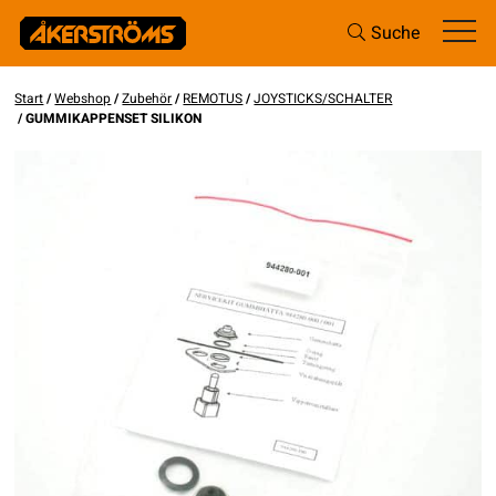
Suche
Start
/
Webshop
/
Zubehör
/
REMOTUS
/
JOYSTICKS/SCHALTER
/ GUMMIKAPPENSET SILIKON