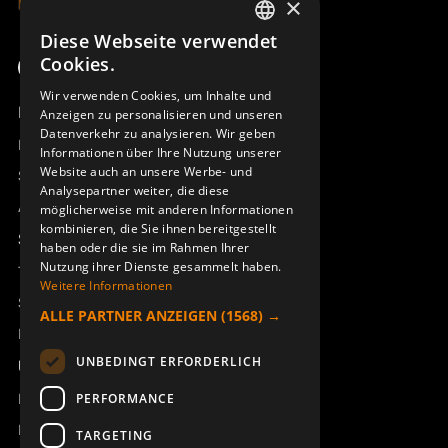
×
Diese Webseite verwendet
SWEDISH
Cookies.
ENGLISH
Wir verwenden Cookies, um Inhalte und
Produktübersicht
Anzeigen zu personalisieren und unseren
DEUTSCH
Datenverkehr zu analysieren. Wir geben
Remotus
Informationen über Ihre Nutzung unserer
Website auch an unsere Werbe- und
Sesam
Analysepartner weiter, die diese
Access_Ctrl
möglicherweise mit anderen Informationen
kombinieren, die Sie ihnen bereitgestellt
Support
haben oder die sie im Rahmen Ihrer
Nutzung ihrer Dienste gesammelt haben.
Technischer Support
Weitere Informationen
Service buchen
ALLE PARTNER ANZEIGEN
(1568) →
Handbücher und Videoanleitungen
UNBEDINGT ERFORDERLICH
Über Åkerströms
Kontakt
PERFORMANCE
Neuigkeiten
TARGETING