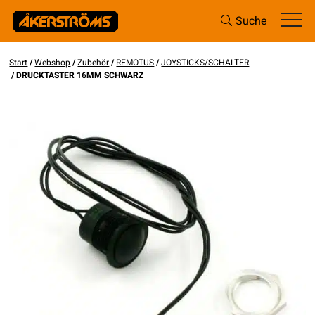
Suche
Start
/
Webshop
/
Zubehör
/
REMOTUS
/
JOYSTICKS/SCHALTER
/ DRUCKTASTER 16MM SCHWARZ