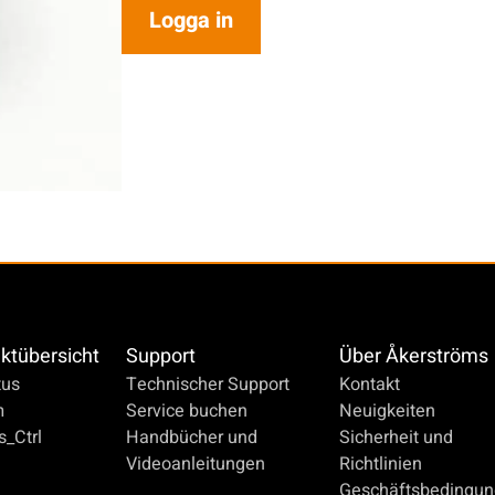
Logga in
ktübersicht
Support
Über Åkerströms
us
Technischer Support
Kontakt
m
Service buchen
Neuigkeiten
_Ctrl
Handbücher und
Sicherheit und
Videoanleitungen
Richtlinien
Geschäftsbedingu