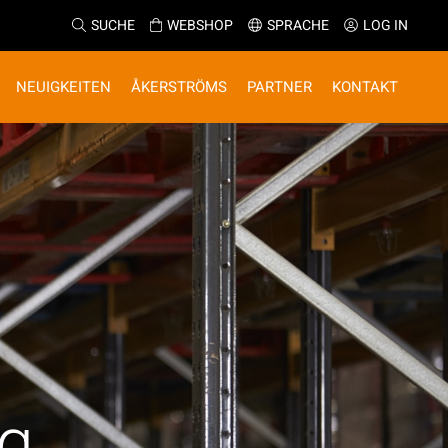
SUCHE
WEBSHOP
SPRACHE
LOG IN
NEUIGKEITEN
ÅKERSTRÖMS
PARTNER
KONTAKT
g