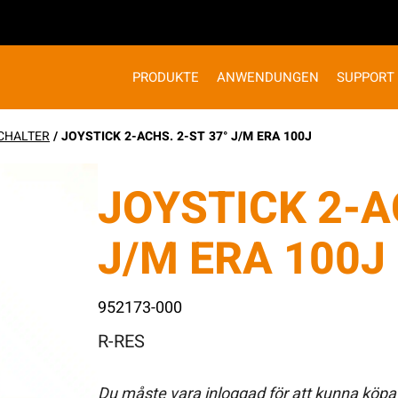
PRODUKTE
ANWENDUNGEN
SUPPORT
CHALTER
/ JOYSTICK 2-ACHS. 2-ST 37° J/M ERA 100J
JOYSTICK 2-A
J/M ERA 100J
952173-000
R-RES
Du måste vara inloggad för att kunna köpa