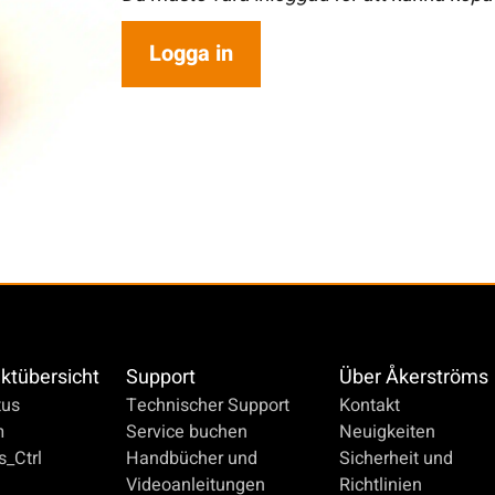
Logga in
ktübersicht
Support
Über Åkerströms
us
Technischer Support
Kontakt
m
Service buchen
Neuigkeiten
_Ctrl
Handbücher und
Sicherheit und
Videoanleitungen
Richtlinien