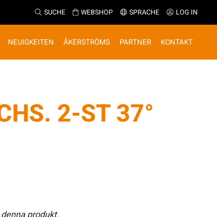
SUCHE
WEBSHOP
SPRACHE
LOG IN
NEUIGKEITEN
ÅKERSTRÖMS
PARTNER
KONTAKT
CHS. 2-ST 37°
 denna produkt.