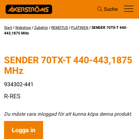
Suche
Start
/
Webshop
/
Zubehör
/
REMOTUS
/
PLATINEN
/ SENDER 70TX-T 440-
443,1875 MHz
SENDER 70TX-T 440-443,1875
MHz
934302-441
R-RES
Du måste vara inloggad för att kunna köpa denna produkt.
Logga in