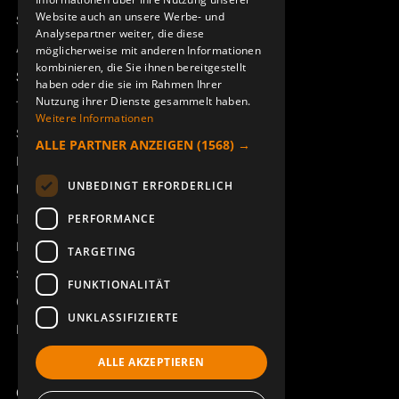
Website auch an unsere Werbe- und
Sesam
Analysepartner weiter, die diese
Access_Ctrl
möglicherweise mit anderen Informationen
kombinieren, die Sie ihnen bereitgestellt
Support
haben oder die sie im Rahmen Ihrer
Nutzung ihrer Dienste gesammelt haben.
Technischer Support
Weitere Informationen
Service buchen
ALLE PARTNER ANZEIGEN
(1568) →
Handbücher und Videoanleitungen
UNBEDINGT ERFORDERLICH
Über Åkerströms
Kontakt
PERFORMANCE
Neuigkeiten
TARGETING
Sicherheit und Richtlinien
FUNKTIONALITÄT
Geschäftsbedingungen
UNKLASSIFIZIERTE
REACH
ALLE AKZEPTIEREN
Copyright ©2026 Åkerströms. All rights reserved.