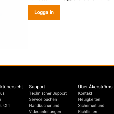
Logga in
ktübersicht
Support
Über Åkerströms
us
Technischer Support
Kontakt
m
Service buchen
Neuigkeiten
_Ctrl
Handbücher und
Sicherheit und
Videoanleitungen
Richtlinien