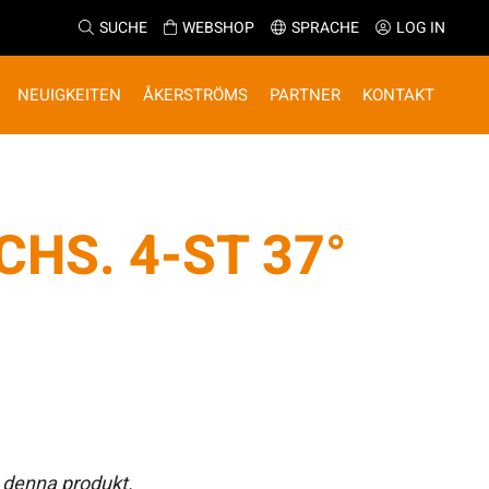
SUCHE
WEBSHOP
SPRACHE
LOG IN
NEUIGKEITEN
ÅKERSTRÖMS
PARTNER
KONTAKT
CHS. 4-ST 37°
 denna produkt.