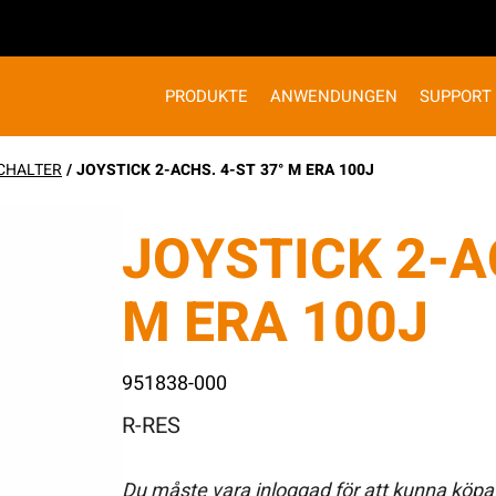
PRODUKTE
ANWENDUNGEN
SUPPORT
CHALTER
/ JOYSTICK 2-ACHS. 4-ST 37° M ERA 100J
JOYSTICK 2-A
M ERA 100J
951838-000
R-RES
Du måste vara inloggad för att kunna köpa