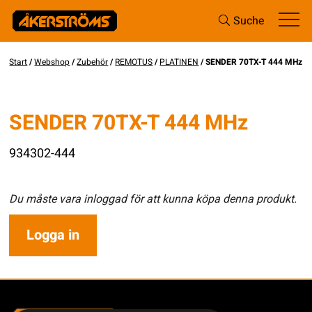
Suche
Start
/
Webshop
/
Zubehör
/
REMOTUS
/
PLATINEN
/ SENDER 70TX-T 444 MHz
SENDER 70TX-T 444 MHz
934302-444
Du måste vara inloggad för att kunna köpa denna produkt.
Logga in