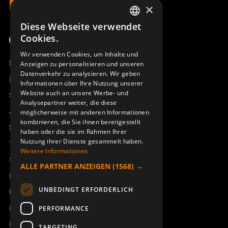
×
Diese Webseite verwendet
SWEDISH
Cookies.
ENGLISH
Wir verwenden Cookies, um Inhalte und
Produktübersicht
Anzeigen zu personalisieren und unseren
DEUTSCH
Datenverkehr zu analysieren. Wir geben
Remotus
Informationen über Ihre Nutzung unserer
Website auch an unsere Werbe- und
Sesam
Analysepartner weiter, die diese
Access_Ctrl
möglicherweise mit anderen Informationen
kombinieren, die Sie ihnen bereitgestellt
Support
haben oder die sie im Rahmen Ihrer
Nutzung ihrer Dienste gesammelt haben.
Technischer Support
Weitere Informationen
Service buchen
ALLE PARTNER ANZEIGEN
(1568) →
Handbücher und Videoanleitungen
UNBEDINGT ERFORDERLICH
Über Åkerströms
Kontakt
PERFORMANCE
Neuigkeiten
TARGETING