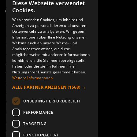
Diese Webseite verwendet
SWEDISH
Cookies.
ENGLISH
Wir verwenden Cookies, um Inhalte und
Produktübersicht
Anzeigen zu personalisieren und unseren
DEUTSCH
Datenverkehr zu analysieren. Wir geben
Remotus
Informationen über Ihre Nutzung unserer
Website auch an unsere Werbe- und
Sesam
Analysepartner weiter, die diese
Access_Ctrl
möglicherweise mit anderen Informationen
kombinieren, die Sie ihnen bereitgestellt
Support
haben oder die sie im Rahmen Ihrer
Nutzung ihrer Dienste gesammelt haben.
Technischer Support
Weitere Informationen
Service buchen
ALLE PARTNER ANZEIGEN
(1568) →
Handbücher und Videoanleitungen
UNBEDINGT ERFORDERLICH
Über Åkerströms
Kontakt
PERFORMANCE
Neuigkeiten
TARGETING
Sicherheit und Richtlinien
FUNKTIONALITÄT