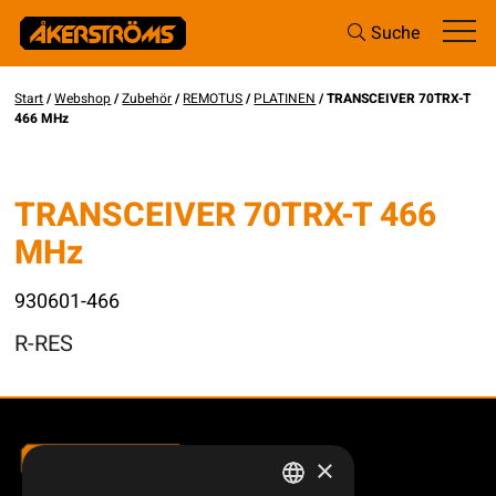
Suche
Start
/
Webshop
/
Zubehör
/
REMOTUS
/
PLATINEN
/ TRANSCEIVER 70TRX-T
466 MHz
TRANSCEIVER 70TRX-T 466
MHz
930601-466
R-RES
×