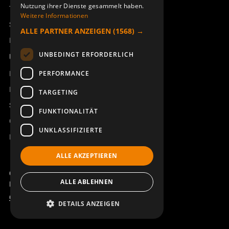
Nutzung ihrer Dienste gesammelt haben.
Technischer Support
Weitere Informationen
Service buchen
ALLE PARTNER ANZEIGEN
(1568) →
Handbücher und Videoanleitungen
UNBEDINGT ERFORDERLICH
Über Åkerströms
Kontakt
PERFORMANCE
Neuigkeiten
TARGETING
Sicherheit und Richtlinien
FUNKTIONALITÄT
Geschäftsbedingungen
UNKLASSIFIZIERTE
REACH
ALLE AKZEPTIEREN
Copyright ©2026 Åkerströms. All rights reserved.
ALLE ABLEHNEN
Björbovägen 143, 786 97 Björbo.
Code of Conduct
Datenschutzerklärung
DETAILS ANZEIGEN