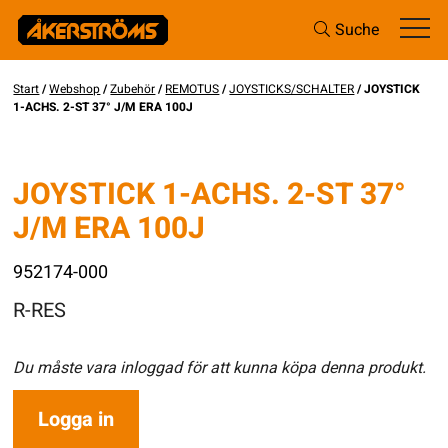
Suche
Start
/
Webshop
/
Zubehör
/
REMOTUS
/
JOYSTICKS/SCHALTER
/ JOYSTICK
1-ACHS. 2-ST 37° J/M ERA 100J
JOYSTICK 1-ACHS. 2-ST 37°
J/M ERA 100J
952174-000
R-RES
Du måste vara inloggad för att kunna köpa denna produkt.
Logga in