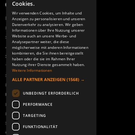
Cookies.
ENGLISH
Wir verwenden Cookies, um Inhalte und
Produktübersicht
Anzeigen zu personalisieren und unseren
DEUTSCH
Datenverkehr zu analysieren. Wir geben
Remotus
Informationen über Ihre Nutzung unserer
Website auch an unsere Werbe- und
Sesam
Analysepartner weiter, die diese
Access_Ctrl
möglicherweise mit anderen Informationen
kombinieren, die Sie ihnen bereitgestellt
Support
haben oder die sie im Rahmen Ihrer
Nutzung ihrer Dienste gesammelt haben.
Technischer Support
Weitere Informationen
Service buchen
ALLE PARTNER ANZEIGEN
(1568) →
Handbücher und Videoanleitungen
UNBEDINGT ERFORDERLICH
Über Åkerströms
Kontakt
PERFORMANCE
Neuigkeiten
TARGETING
Sicherheit und Richtlinien
FUNKTIONALITÄT
Geschäftsbedingungen