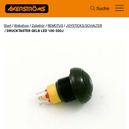
Suche
Start
/
Webshop
/
Zubehör
/
REMOTUS
/
JOYSTICKS/SCHALTER
/ DRUCKTASTER GELB LED 100-500J