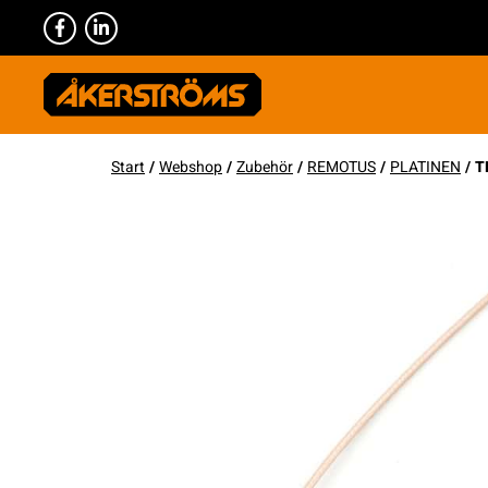
Start
/
Webshop
/
Zubehör
/
REMOTUS
/
PLATINEN
/ T