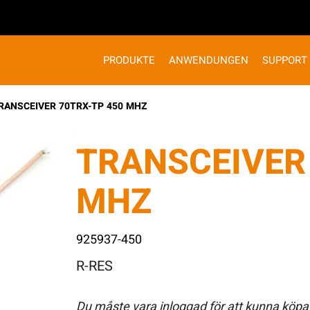
PRODUKTE
ANWENDUNGEN
SUPPORT
RANSCEIVER 70TRX-TP 450 MHZ
TRANSCEIVER 
MHZ
925937-450
R-RES
Du måste vara inloggad för att kunna köpa