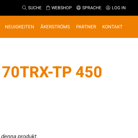
SUCHE
WEBSHOP
SPRACHE
LOG IN
NEUIGKEITEN
ÅKERSTRÖMS
PARTNER
KONTAKT
70TRX-TP 450
 denna produkt.