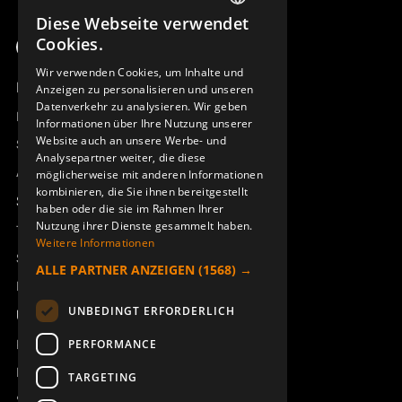
Diese Webseite verwendet
SWEDISH
Cookies.
ENGLISH
Wir verwenden Cookies, um Inhalte und
Produktübersicht
Anzeigen zu personalisieren und unseren
DEUTSCH
Datenverkehr zu analysieren. Wir geben
Remotus
Informationen über Ihre Nutzung unserer
Website auch an unsere Werbe- und
Sesam
Analysepartner weiter, die diese
Access_Ctrl
möglicherweise mit anderen Informationen
kombinieren, die Sie ihnen bereitgestellt
Support
haben oder die sie im Rahmen Ihrer
Nutzung ihrer Dienste gesammelt haben.
Technischer Support
Weitere Informationen
Service buchen
ALLE PARTNER ANZEIGEN
(1568) →
Handbücher und Videoanleitungen
UNBEDINGT ERFORDERLICH
Über Åkerströms
Kontakt
PERFORMANCE
Neuigkeiten
TARGETING
Sicherheit und Richtlinien