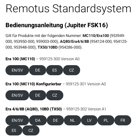
Remotus Standardsystem
Bedienungsanleitung
(Jupiter FSK16)
Gilt für Produkte mit der folgenden Nummer:
MC110/Era100
(953949-
000, 953950-000, 959003-000),
AQ80/Era4/6/8B
(954124-000, 954125-
000, 953948-000),
TX50/10BD
(954286-000).
Era 100 (MC110)
– 959125-300 Version A0
EN/SV
DE
ES
CZ
Era 100 (MC110) Konfigurierbar
– 959125-301 Version A0
EN/SV
DE
CZ
Era 4/6/8B (AQ80), 10BD (TX50)
– 959125-302 Version A1
EN/SV
DA
DE
NL
LV
PL
FR
ES
CZ