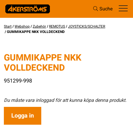
Suche
Start
/
Webshop
/
Zubehör
/
REMOTUS
/
JOYSTICKS/SCHALTER
/ GUMMIKAPPE NKK VOLLDECKEND
GUMMIKAPPE NKK
VOLLDECKEND
951299-998
Du måste vara inloggad för att kunna köpa denna produkt.
Logga in