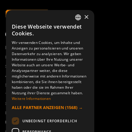
×
Diese Webseite verwendet
SWEDISH
DRUCKTASTENFELD MC11
AKKUKASSETTE J/M/T-RX
Cookies.
ERA 100J
950068-000
ENGLISH
948848-000
Wir verwenden Cookies, um Inhalte und
Produktübersicht
Anzeigen zu personalisieren und unseren
DEUTSCH
Datenverkehr zu analysieren. Wir geben
Remotus
Informationen über Ihre Nutzung unserer
Website auch an unsere Werbe- und
Sesam
Analysepartner weiter, die diese
Access_Ctrl
möglicherweise mit anderen Informationen
kombinieren, die Sie ihnen bereitgestellt
Support
haben oder die sie im Rahmen Ihrer
Nutzung ihrer Dienste gesammelt haben.
Technischer Support
Weitere Informationen
Service buchen
ALLE PARTNER ANZEIGEN
(1568) →
Handbücher und Videoanleitungen
STOPPTASTE M. KABEL
JOYSTICK 1-ACHS. 2-ST 30°
MC11/110
J/M ERA 100J
UNBEDINGT ERFORDERLICH
Über Åkerströms
949962-000
951312-000
PERFORMANCE