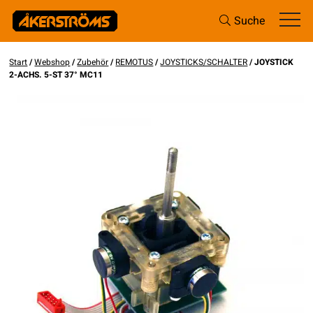
Suche
Start
/
Webshop
/
Zubehör
/
REMOTUS
/
JOYSTICKS/SCHALTER
/ JOYSTICK
2-ACHS. 5-ST 37° MC11