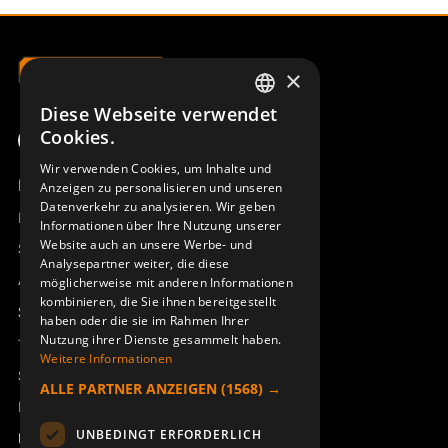
×
Diese Webseite verwendet
SWEDISH
Cookies.
ENGLISH
Wir verwenden Cookies, um Inhalte und
Produktübersicht
Anzeigen zu personalisieren und unseren
DEUTSCH
Datenverkehr zu analysieren. Wir geben
Remotus
Informationen über Ihre Nutzung unserer
Website auch an unsere Werbe- und
Sesam
Analysepartner weiter, die diese
Access_Ctrl
möglicherweise mit anderen Informationen
kombinieren, die Sie ihnen bereitgestellt
Support
haben oder die sie im Rahmen Ihrer
Nutzung ihrer Dienste gesammelt haben.
Technischer Support
Weitere Informationen
Service buchen
ALLE PARTNER ANZEIGEN
(1568) →
Handbücher und Videoanleitungen
UNBEDINGT ERFORDERLICH
Über Åkerströms