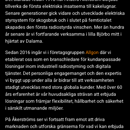
tillverka de första elektriska insatserna till kakelugnar.
Senare generationer gick vidare och utvecklade elektriska
styrsystem för skogsbruk och i slutet på femtiotalet
skapades den första radiostyrda vinschen. Mer än hundra
år senare är vi fortfarande verksamma i lilla Björbo mitt i
hjärtat av Dalarna.
Sedan 2016 ingår vi i företagsgruppen
Allgon
där vi
etablerat oss som en branschledare för kundanpassade
lösningar inom industriell radiostyrning och digitala
tjänster. Det personliga engagemanget och den expertis
vi byggt upp under alla år bidrar till att verksamheten
stadigt utvecklas med stora globala kunder. Med över 60
års erfarenhet är vår huvudsakliga strävan att erbjuda
lösningar som främjar flexibilitet, hållbarhet och säkerhet
i särskilt utmanande miljöer.
På Åkerströms ser vi fortsatt fram emot att driva
marknaden och utforska gränserna för vad vi kan erbjuda