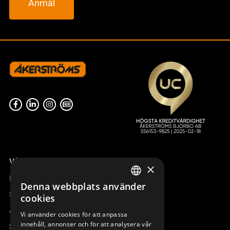
y
c
k
e
Våra radiostyrningar – översikt
×
Remotus
Denna webbplats använder
SWEDISH
Sesam
cookies
ENGLISH
Access_Ctrl
Vi använder cookies för att anpassa
innehåll, annonser och för att analysera vår
DEUTSCH
Support