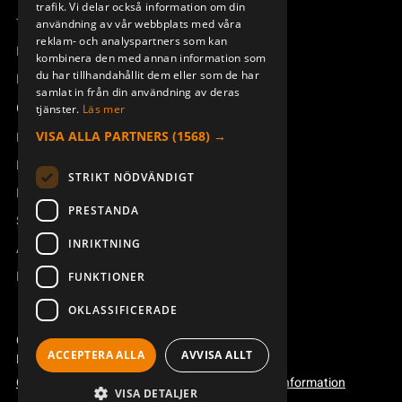
trafik. Vi delar också information om din
Teknisk support
användning av vår webbplats med våra
reklam- och analyspartners som kan
Boka service
kombinera den med annan information som
du har tillhandahållit dem eller som de har
Manualer och videoinstruktioner
samlat in från din användning av deras
Om Åkerströms
tjänster.
Läs mer
VISA ALLA PARTNERS
(1568) →
Kontakt
Nyheter
STRIKT NÖDVÄNDIGT
Pressrum
PRESTANDA
Säkerhet och direktiv
INRIKTNING
Allmänna villkor
REACH
FUNKTIONER
OKLASSIFICERADE
Copyright ©2026 Åkerströms. All rights reserved.
ACCEPTERA ALLA
AVVISA ALLT
Björbovägen 143, 786 97 Björbo.
Code of conduct
Integritetspolicy
Webbplatsinformation
VISA DETALJER