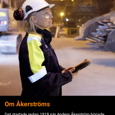
Om Åkerströms
Det startade redan 1918 när Anders Åkerström började