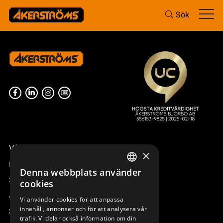
Sök
Våra radiostyrningar – översikt
×
Remotus
Denna webbplats använder
SWEDISH
Sesam
cookies
ENGLISH
Access_Ctrl
Vi använder cookies för att anpassa
innehåll, annonser och för att analysera vår
DEUTSCH
Support
trafik. Vi delar också information om din