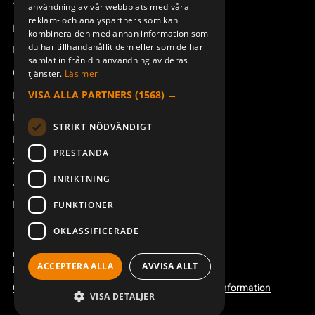
Teknisk support
användning av vår webbplats med våra
reklam- och analyspartners som kan
Boka service
kombinera den med annan information som
du har tillhandahållit dem eller som de har
Manualer och videoinstruktioner
samlat in från din användning av deras
Om Åkerströms
tjänster.
Läs mer
VISA ALLA PARTNERS
(1568) →
Kontakt
Nyheter
STRIKT NÖDVÄNDIGT
Pressrum
PRESTANDA
Säkerhet och direktiv
INRIKTNING
Allmänna villkor
REACH
FUNKTIONER
OKLASSIFICERADE
Copyright ©2026 Åkerströms. All rights reserved.
ACCEPTERA ALLA
AVVISA ALLT
Björbovägen 143, 786 97 Björbo.
Code of conduct
Integritetspolicy
Webbplatsinformation
VISA DETALJER