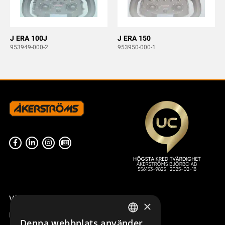
J ERA 100J
J ERA 150
953949-000-2
953950-000-1
Våra radiostyrningar – översikt
×
Remotus
Denna webbplats använder