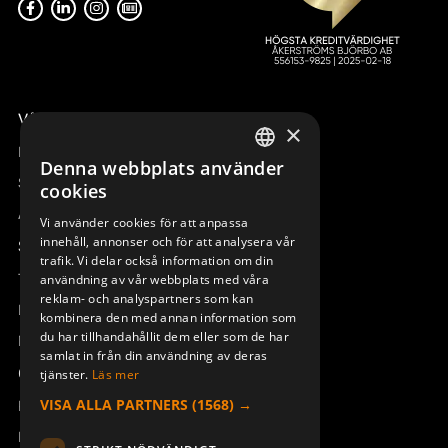
Våra radiostyrningar – översikt
×
Remotus
Denna webbplats använder
SWEDISH
Sesam
cookies
ENGLISH
Access_Ctrl
Vi använder cookies för att anpassa
innehåll, annonser och för att analysera vår
DEUTSCH
Support
trafik. Vi delar också information om din
Teknisk support
användning av vår webbplats med våra
reklam- och analyspartners som kan
Boka service
kombinera den med annan information som
du har tillhandahållit dem eller som de har
Manualer och videoinstruktioner
samlat in från din användning av deras
Om Åkerströms
tjänster.
Läs mer
VISA ALLA PARTNERS
(1568) →
Kontakt
Nyheter