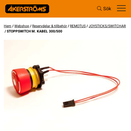
Sök
Hem
/
Webshop
/
Reservdelar & tillbehör
/
REMOTUS
/
JOYSTICKS/SWITCHAR
/ STOPPSWITCH M. KABEL 300/500