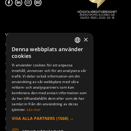
Våra radiostyrningar – översikt
×
Remotus
Denna webbplats använder
SWEDISH
Sesam
cookies
ENGLISH
Access_Ctrl
Vi använder cookies för att anpassa
innehåll, annonser och för att analysera vår
DEUTSCH
Support
trafik. Vi delar också information om din
Teknisk support
användning av vår webbplats med våra
reklam- och analyspartners som kan
Boka service
kombinera den med annan information som
du har tillhandahållit dem eller som de har
Manualer och videoinstruktioner
samlat in från din användning av deras
Om Åkerströms
tjänster.
Läs mer
VISA ALLA PARTNERS
(1568) →
Kontakt
Nyheter