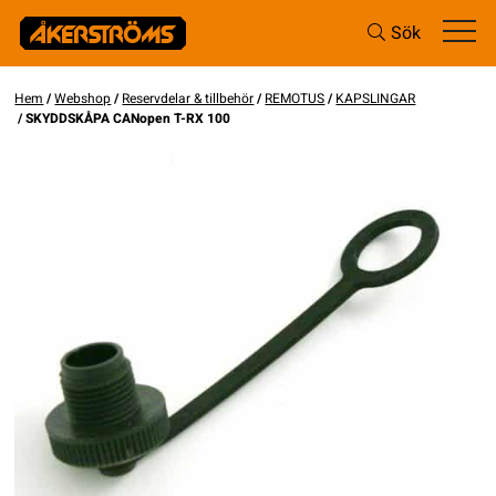
Sök
Hem
/
Webshop
/
Reservdelar & tillbehör
/
REMOTUS
/
KAPSLINGAR
/ SKYDDSKÅPA CANopen T-RX 100