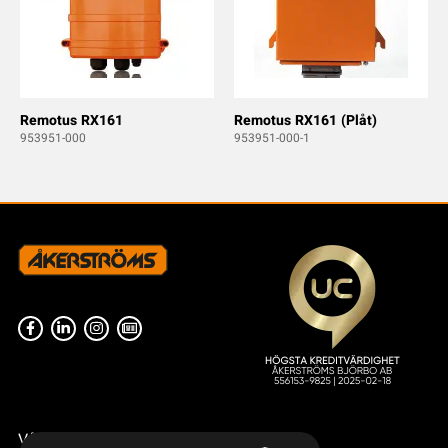
Remotus RX161
Remotus RX161 (Plåt)
953951-000
953951-000-1
Våra radiostyrningar – översikt