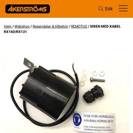
Sök
Hem
/
Webshop
/
Reservdelar & tillbehör
/
REMOTUS
/ SIREN MED KABEL
RX160/RX131