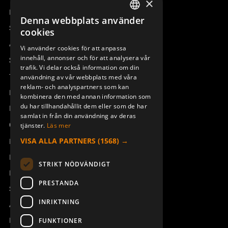
×
Remotus
Denna webbplats använder
SWEDISH
Sesam
cookies
ENGLISH
Access_Ctrl
Vi använder cookies för att anpassa
innehåll, annonser och för att analysera vår
DEUTSCH
Support
trafik. Vi delar också information om din
Teknisk support
användning av vår webbplats med våra
reklam- och analyspartners som kan
Boka service
kombinera den med annan information som
du har tillhandahållit dem eller som de har
Manualer och videoinstruktioner
samlat in från din användning av deras
Om Åkerströms
tjänster.
Läs mer
VISA ALLA PARTNERS
(1568) →
Kontakt
Nyheter
STRIKT NÖDVÄNDIGT
Pressrum
PRESTANDA
Säkerhet och direktiv
INRIKTNING
Allmänna villkor
REACH
FUNKTIONER