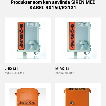
Produkter som kan använda SIREN MED
KABEL RX160/RX131
J-RX131
M-RX131
50e049371cd1
28f760be88bf