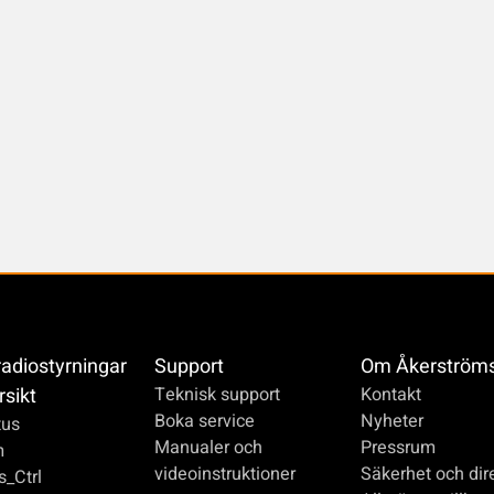
radiostyrningar
Support
Om Åkerström
rsikt
Teknisk support
Kontakt
Boka service
Nyheter
us
Manualer och
Pressrum
m
videoinstruktioner
Säkerhet och dire
_Ctrl