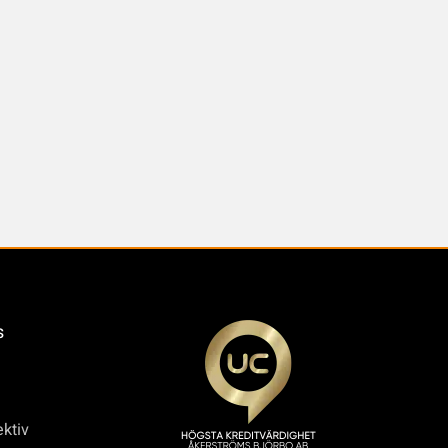
s
ktiv