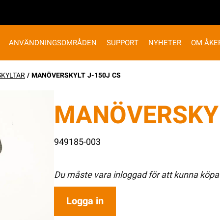
ANVÄNDNINGSOMRÅDEN
SUPPORT
NYHETER
OM ÅKE
SKYLTAR
/ MANÖVERSKYLT J-150J CS
MANÖVERSKYL
949185-003
Du måste vara inloggad för att kunna köpa
Logga in