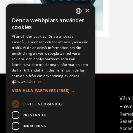
×
Denna webbplats använder
SWEDISH
cookies
ENGLISH
Vi använder cookies för att anpassa
innehåll, annonser och för att analysera vår
DEUTSCH
J-150J
trafik. Vi delar också information om din
f95517514476
användning av vår webbplats med våra
reklam- och analyspartners som kan
kombinera den med annan information som
du har tillhandahållit dem eller som de har
samlat in från din användning av deras
tjänster.
Läs mer
VISA ALLA PARTNERS
(1568) →
Våra 
STRIKT NÖDVÄNDIGT
– öve
Remot
PRESTANDA
Sesa
INRIKTNING
Access