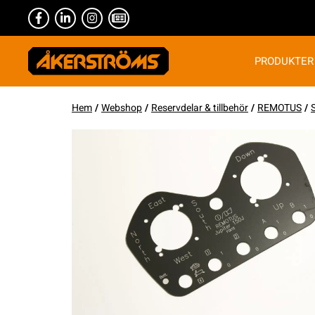
PRODUKTER
Hem
/
Webshop
/
Reservdelar & tillbehör
/
REMOTUS
/