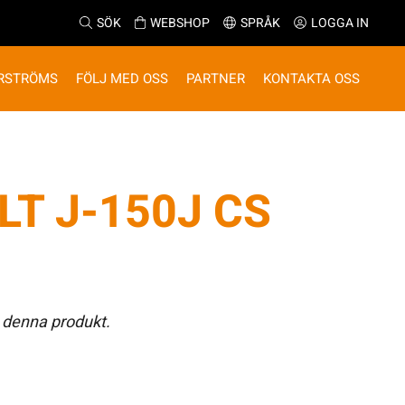
SÖK
WEBSHOP
SPRÅK
LOGGA IN
RSTRÖMS
FÖLJ MED OSS
PARTNER
KONTAKTA OSS
T J-150J CS
 denna produkt.