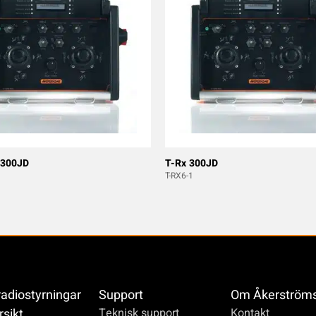
 300JD
T-Rx 300JD
T-RX6-1
radiostyrningar
Support
Om Åkerström
rsikt
Teknisk support
Kontakt