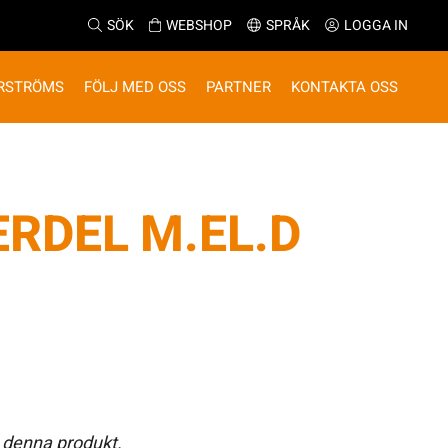
SÖK
WEBSHOP
SPRÅK
LOGGA IN
RSTRÖMS
FÖLJ MED OSS
PARTNER
KONTAKTA OSS
RDEL M.EL.D
 denna produkt.