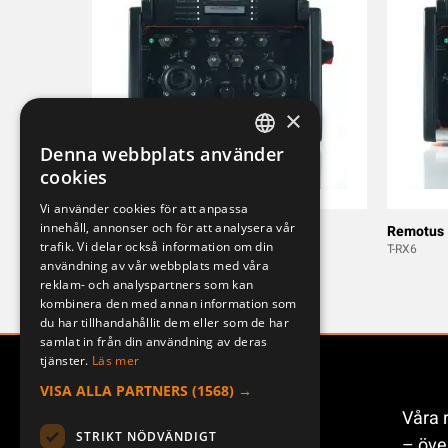
×
Denna webbplats använder
SWEDISH
cookies
ENGLISH
Vi använder cookies för att anpassa
innehåll, annonser och för att analysera vår
DEUTSCH
M-300JD
Remotus
trafik. Vi delar också information om din
MERCURY5
T-RX6
användning av vår webbplats med våra
reklam- och analyspartners som kan
kombinera den med annan information som
du har tillhandahållit dem eller som de har
samlat in från din användning av deras
tjänster.
Läs mer
VISA ALLA PARTNERS
(1568) →
Våra 
STRIKT NÖDVÄNDIGT
– öve