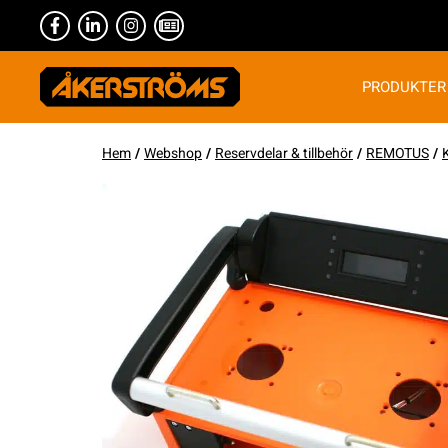
PRODUKTER
Hem
/
Webshop
/
Reservdelar & tillbehör
/
REMOTUS
/