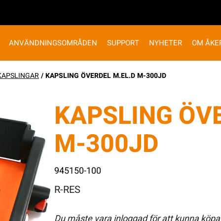
ANVÄNDNINGSOMRÅDEN
SUPPORT
NYHETER
OM ÅKE
KAPSLINGAR
/ KAPSLING ÖVERDEL M.EL.D M-300JD
KAPSLING ÖVE
M-300JD
945150-100
R-RES
Du måste vara inloggad för att kunna köpa