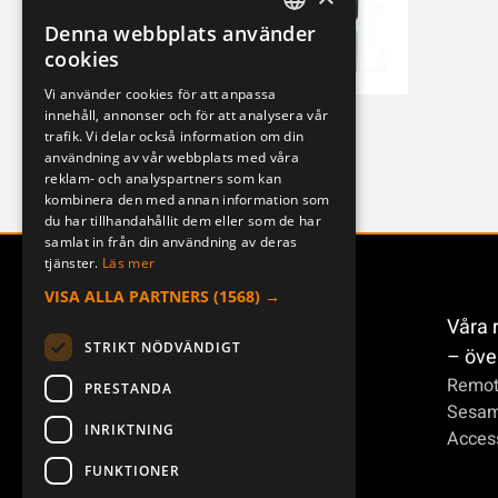
Denna webbplats använder
SWEDISH
cookies
ENGLISH
Vi använder cookies för att anpassa
innehåll, annonser och för att analysera vår
DEUTSCH
T-Rx 300JD
trafik. Vi delar också information om din
T-RX6-1
användning av vår webbplats med våra
reklam- och analyspartners som kan
kombinera den med annan information som
du har tillhandahållit dem eller som de har
samlat in från din användning av deras
tjänster.
Läs mer
VISA ALLA PARTNERS
(1568) →
Våra 
STRIKT NÖDVÄNDIGT
– öve
Remot
PRESTANDA
Sesa
INRIKTNING
Access
FUNKTIONER