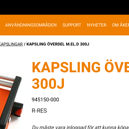
ANVÄNDNINGSOMRÅDEN
SUPPORT
NYHETER
OM ÅKE
KAPSLINGAR
/ KAPSLING ÖVERDEL M.EL.D 300J
KAPSLING ÖVE
300J
945150-000
R-RES
Du måste vara inloggad för att kunna köpa