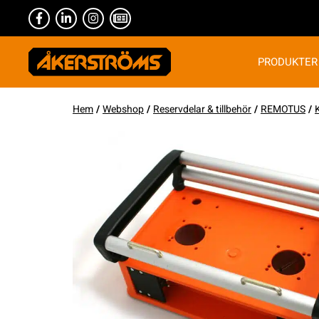
PRODUKTER
Hem
/
Webshop
/
Reservdelar & tillbehör
/
REMOTUS
/