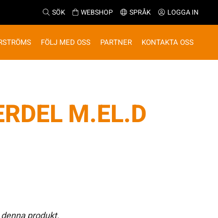
SÖK
WEBSHOP
SPRÅK
LOGGA IN
RSTRÖMS
FÖLJ MED OSS
PARTNER
KONTAKTA OSS
RDEL M.EL.D
 denna produkt.