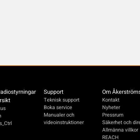
radiostyrningar
Support
Om Åkerström
rsikt
Teknisk support
Kontakt
Boka service
Nyheter
us
Manualer och
Pressrum
m
videoinstruktioner
Säkerhet och dire
_Ctrl
Allmänna villkor
REACH