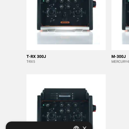
T-RX 300J
M-300J
T-RX5
MERCURY4
×