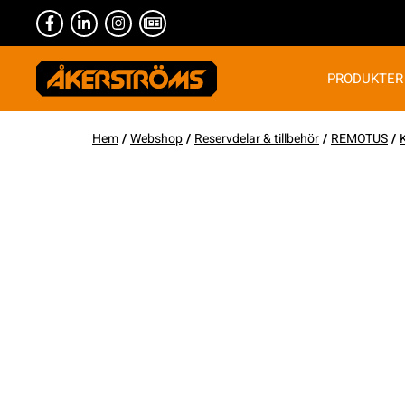
PRODUKTER
Hem
/
Webshop
/
Reservdelar & tillbehör
/
REMOTUS
/