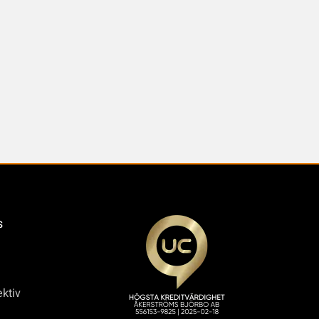
s
ktiv