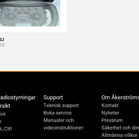
0J
0-2
radiostyrningar
Support
Om Åkerström
rsikt
Teknisk support
Kontakt
Boka service
Nyheter
us
Manualer och
Pressrum
m
videoinstruktioner
Säkerhet och dire
_Ctrl
Allmänna villkor