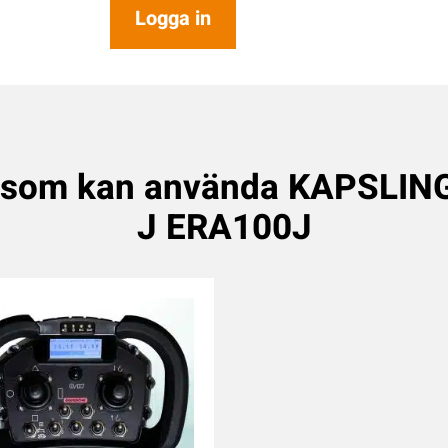
Logga in
 som kan använda KAPSLI
J ERA100J