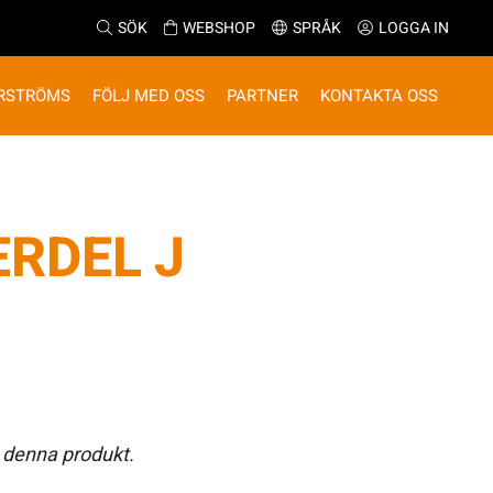
SÖK
WEBSHOP
SPRÅK
LOGGA IN
RSTRÖMS
FÖLJ MED OSS
PARTNER
KONTAKTA OSS
RDEL J
 denna produkt.