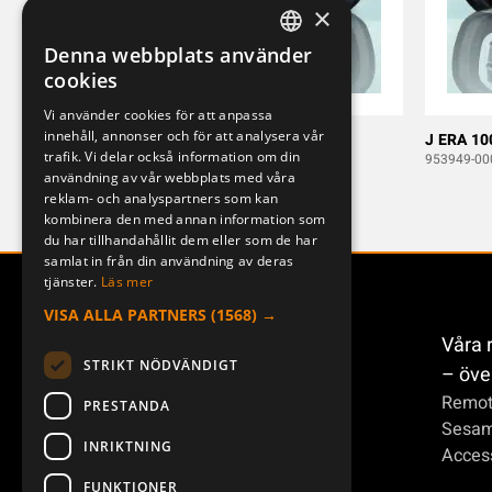
×
Denna webbplats använder
SWEDISH
cookies
ENGLISH
Vi använder cookies för att anpassa
innehåll, annonser och för att analysera vår
DEUTSCH
Remotus ERA 100
J ERA 10
trafik. Vi delar också information om din
953949-000
953949-00
användning av vår webbplats med våra
reklam- och analyspartners som kan
kombinera den med annan information som
du har tillhandahållit dem eller som de har
samlat in från din användning av deras
tjänster.
Läs mer
VISA ALLA PARTNERS
(1568) →
Våra 
STRIKT NÖDVÄNDIGT
– öve
Remot
PRESTANDA
Sesa
INRIKTNING
Access
FUNKTIONER