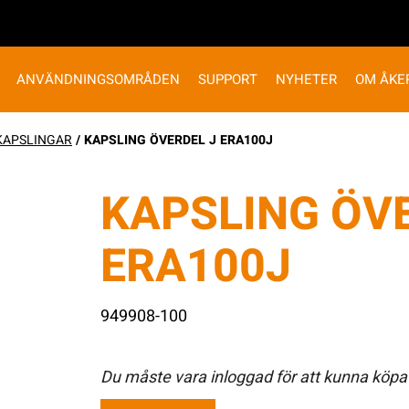
ANVÄNDNINGSOMRÅDEN
SUPPORT
NYHETER
OM ÅKE
KAPSLINGAR
/ KAPSLING ÖVERDEL J ERA100J
KAPSLING ÖVE
ERA100J
949908-100
Du måste vara inloggad för att kunna köpa