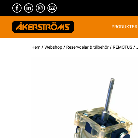
PRODUKTER
Hem
/
Webshop
/
Reservdelar & tillbehör
/
REMOTUS
/