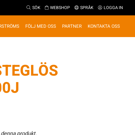
SÖK
WEBSHOP
SPRÅK
LOGGA IN
RSTRÖMS
FÖLJ MED OSS
PARTNER
KONTAKTA OSS
STEGLÖS
00J
 denna produkt.