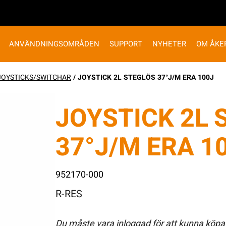
ANVÄNDNINGSOMRÅDEN
SUPPORT
NYHETER
OM ÅKE
JOYSTICKS/SWITCHAR
/ JOYSTICK 2L STEGLÖS 37°J/M ERA 100J
JOYSTICK 2L 
37°J/M ERA 1
952170-000
R-RES
Du måste vara inloggad för att kunna köpa