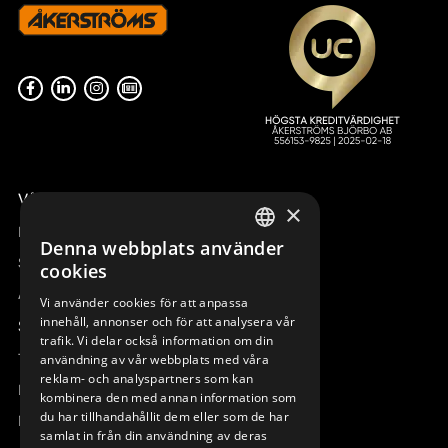
Våra radiostyrningar – översikt
×
Remotus
Denna webbplats använder
SWEDISH
Sesam
cookies
ENGLISH
Access_Ctrl
Vi använder cookies för att anpassa
innehåll, annonser och för att analysera vår
DEUTSCH
Support
trafik. Vi delar också information om din
Teknisk support
användning av vår webbplats med våra
reklam- och analyspartners som kan
Boka service
kombinera den med annan information som
du har tillhandahållit dem eller som de har
Manualer och videoinstruktioner
samlat in från din användning av deras