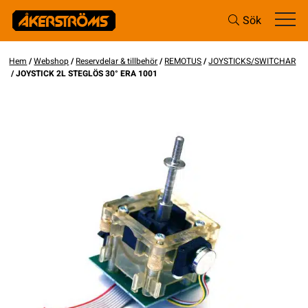
Sök
Hem
/
Webshop
/
Reservdelar & tillbehör
/
REMOTUS
/
JOYSTICKS/SWITCHAR
/ JOYSTICK 2L STEGLÖS 30° ERA 1001