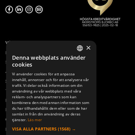
Våra radiostyrningar – översikt
×
Remotus
Denna webbplats använder
SWEDISH
Sesam
cookies
ENGLISH
Access_Ctrl
Vi använder cookies för att anpassa
innehåll, annonser och för att analysera vår
DEUTSCH
Support
trafik. Vi delar också information om din
Teknisk support
användning av vår webbplats med våra
reklam- och analyspartners som kan
Boka service
kombinera den med annan information som
du har tillhandahållit dem eller som de har
Manualer och videoinstruktioner
samlat in från din användning av deras
Om Åkerströms
tjänster.
Läs mer
VISA ALLA PARTNERS
(1568) →
Kontakt