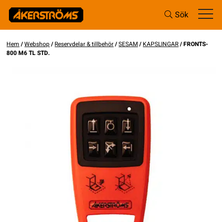
Sök
Hem
/
Webshop
/
Reservdelar & tillbehör
/
SESAM
/
KAPSLINGAR
/ FRONTS-
800 M6 TL STD.