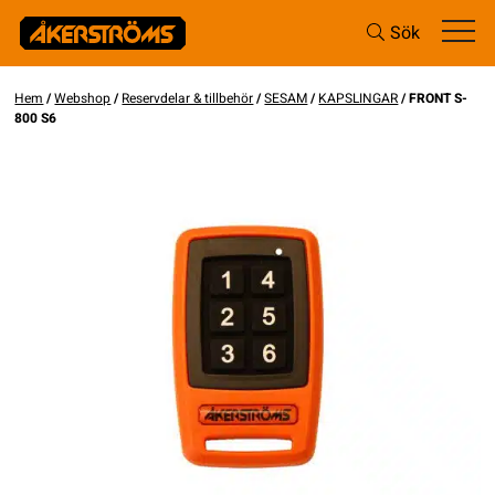
Sök
Hem
/
Webshop
/
Reservdelar & tillbehör
/
SESAM
/
KAPSLINGAR
/ FRONT S-
800 S6