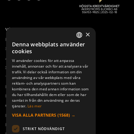
Våra radiostyrningar – översikt
×
Remotus
Denna webbplats använder
SWEDISH
Sesam
cookies
ENGLISH
Access_Ctrl
Vi använder cookies för att anpassa
innehåll, annonser och för att analysera vår
DEUTSCH
Support
trafik. Vi delar också information om din
Teknisk support
användning av vår webbplats med våra
reklam- och analyspartners som kan
Boka service
kombinera den med annan information som
du har tillhandahållit dem eller som de har
Manualer och videoinstruktioner
samlat in från din användning av deras
Om Åkerströms
tjänster.
Läs mer
VISA ALLA PARTNERS
(1568) →
Kontakt
Nyheter
STRIKT NÖDVÄNDIGT