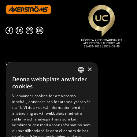
Våra radiostyrningar – översikt
×
Remotus
Denna webbplats använder
SWEDISH
Sesam
cookies
ENGLISH
Access_Ctrl
Vi använder cookies för att anpassa
innehåll, annonser och för att analysera vår
DEUTSCH
Support
trafik. Vi delar också information om din
Teknisk support
användning av vår webbplats med våra
reklam- och analyspartners som kan
Boka service
kombinera den med annan information som
du har tillhandahållit dem eller som de har
Manualer och videoinstruktioner
samlat in från din användning av deras