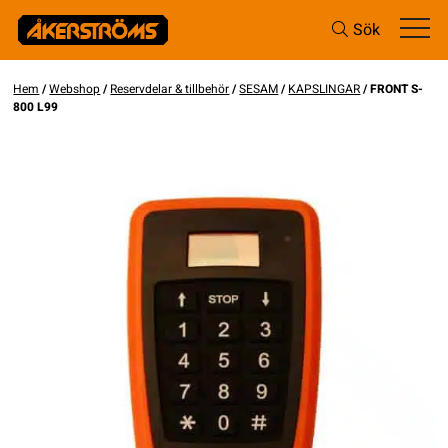
Sök
Hem
/
Webshop
/
Reservdelar & tillbehör
/
SESAM
/
KAPSLINGAR
/ FRONT S-
800 L99