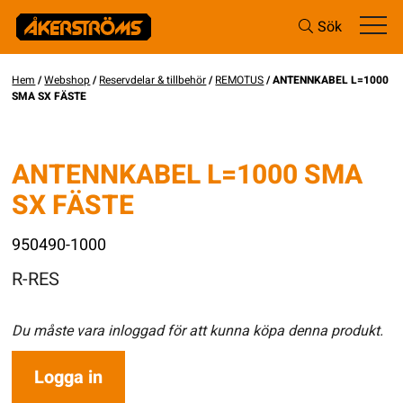
Sök
Hem
/
Webshop
/
Reservdelar & tillbehör
/
REMOTUS
/ ANTENNKABEL L=1000
SMA SX FÄSTE
ANTENNKABEL L=1000 SMA
SX FÄSTE
950490-1000
R-RES
Du måste vara inloggad för att kunna köpa denna produkt.
Logga in