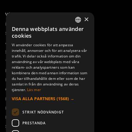
Våra radiostyrningar – översikt
×
Remotus
Denna webbplats använder
SWEDISH
Sesam
cookies
ENGLISH
Access_Ctrl
Vi använder cookies för att anpassa
innehåll, annonser och för att analysera vår
DEUTSCH
Support
trafik. Vi delar också information om din
Teknisk support
användning av vår webbplats med våra
reklam- och analyspartners som kan
Boka service
kombinera den med annan information som
du har tillhandahållit dem eller som de har
Manualer och videoinstruktioner
samlat in från din användning av deras
Om Åkerströms
tjänster.
Läs mer
VISA ALLA PARTNERS
(1568) →
Kontakt
Nyheter
STRIKT NÖDVÄNDIGT
Pressrum
PRESTANDA
Säkerhet och direktiv