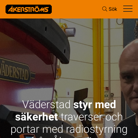
Sök
Väderstad
styr med
säkerhet
traverser och
portar med radiostyrning