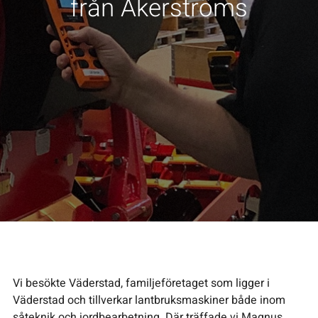
från Åkerströms
Vi besökte Väderstad, familjeföretaget som ligger i
Väderstad och tillverkar lantbruksmaskiner både inom
såteknik och jordbearbetning. Där träffade vi Magnus