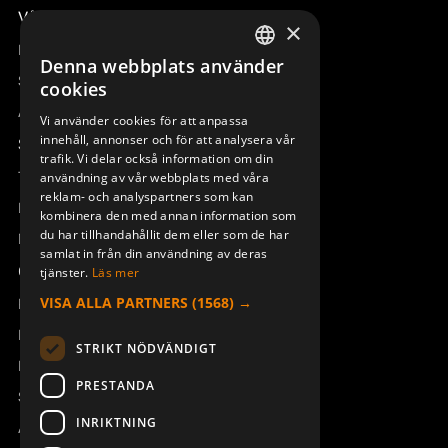
Våra radiostyrningar – översikt
×
Remotus
Denna webbplats använder
SWEDISH
Sesam
cookies
ENGLISH
Access_Ctrl
Vi använder cookies för att anpassa
innehåll, annonser och för att analysera vår
DEUTSCH
Support
trafik. Vi delar också information om din
Teknisk support
användning av vår webbplats med våra
reklam- och analyspartners som kan
Boka service
kombinera den med annan information som
du har tillhandahållit dem eller som de har
Manualer och videoinstruktioner
samlat in från din användning av deras
Om Åkerströms
tjänster.
Läs mer
VISA ALLA PARTNERS
(1568) →
Kontakt
Nyheter
STRIKT NÖDVÄNDIGT
Pressrum
PRESTANDA
Säkerhet och direktiv
INRIKTNING
Allmänna villkor